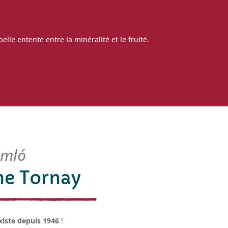
le entente entre la minéralité et le fruité.
omló
e Tornay
xiste depuis 1946
!