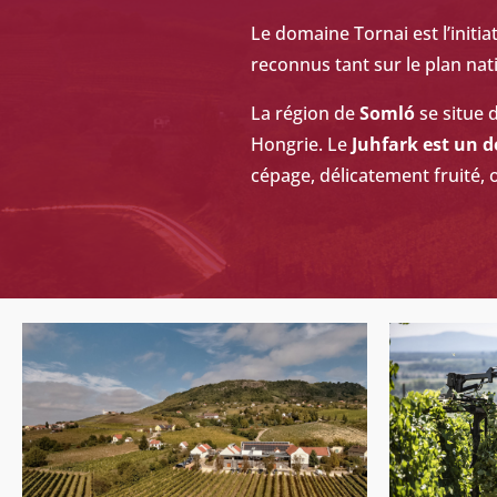
Le domaine Tornai est l
’
initi
reconnus tant sur le plan nat
La région de
Soml
ó
se situe 
Hongrie. Le
Juhfark est un d
c
épage,
délicatement fruité, o