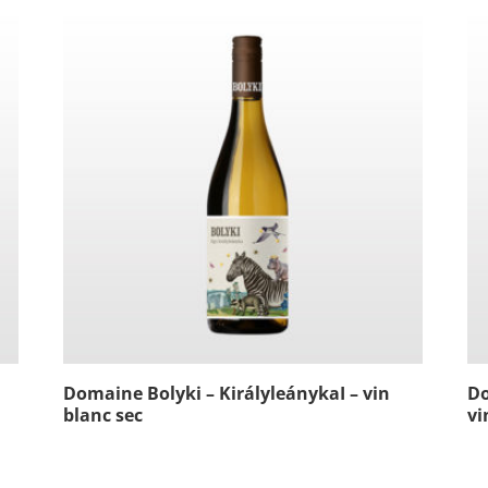
Domaine Bolyki – KirályleánykaI – vin
Do
blanc sec
vi