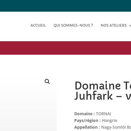
ACCUEIL
QUI SOMMES-NOUS ?
NOS ATELIERS
Domaine To
Juhfark – v
Domaine :
TORNAI
Pays/région :
Hongrie
Appellation :
Nagy-Somlói Bo