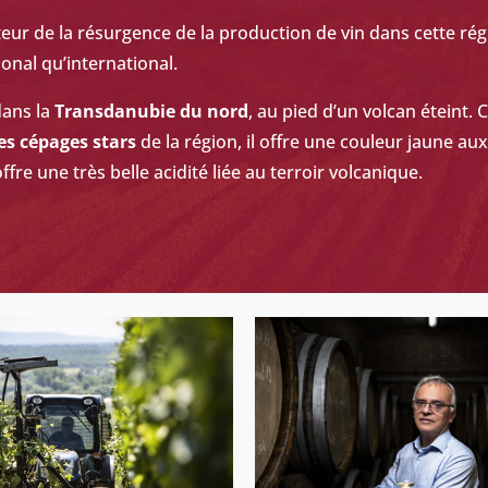
ateur de la résurgence de la production de vin dans cette ré
ional qu
’
international.
dans la
Transdanubie du nord
, au pied d’
un volcan
éteint. 
es cépages stars
de la région, il offre une couleur jaune aux
ffre une tr
ès belle acidit
é liée au terroir volcanique.