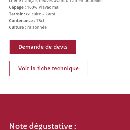
chêne français neuves avant un an en bouteille.
Cépage :
100% Plavac mali
Terroir :
calcaire – karst
Contenance :
75cl
Culture
: raisonnée
Demande de devis
Voir la fiche technique
Note dégustative :