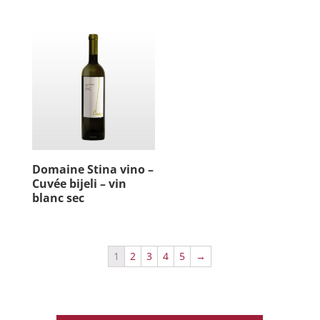
Domaine Stina vino –
Cuvée bijeli – vin
blanc sec
1
2
3
4
5
→