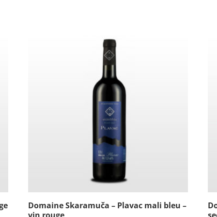
ge
Domaine Skaramuča – Plavac mali bleu –
Do
vin rouge
se