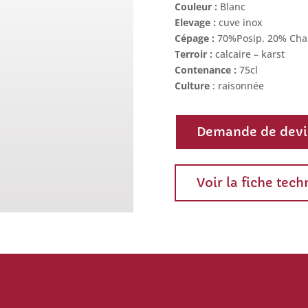
Couleur :
Blanc
Elevage :
cuve inox
Cépage :
70%Posip, 20% Cha
Terroir :
calcaire – karst
Contenance :
75cl
Culture
: raisonnée
Demande de devi
Voir la fiche tec