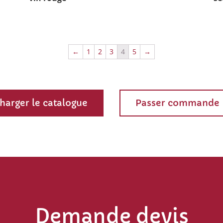
←
1
2
3
4
5
→
harger le catalogue
Passer commande
Demande devis