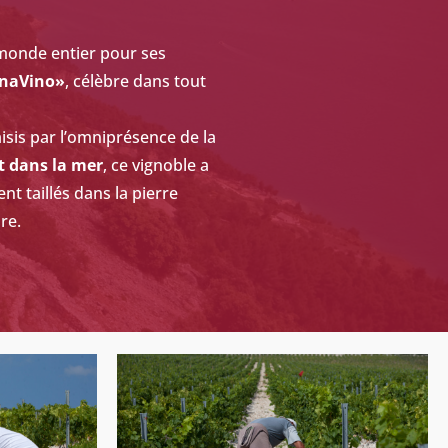
e monde entier pour ses
inaVino»
, célèbre dans tout
sis par l’omniprésence de la
t dans la mer
, ce vignoble a
t taillés dans la pierre
re.