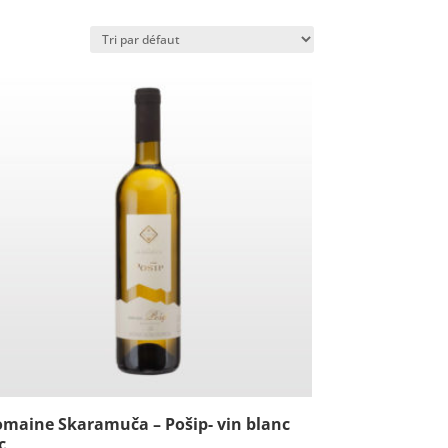
maine Skaramuča – Pošip- vin blanc
c