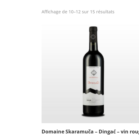
Affichage de 10–12 sur 15 résultats
Domaine Skaramuča – Dingać – vin rou