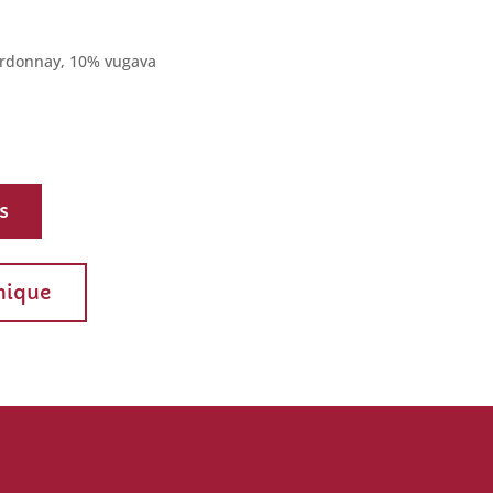
rdonnay, 10% vugava
s
hnique